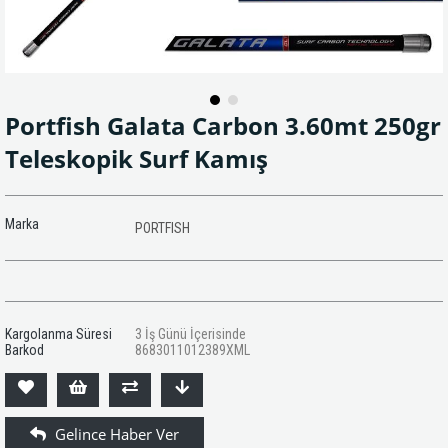
Portfish Galata Carbon 3.60mt 250gr
Teleskopik Surf Kamış
Marka
PORTFISH
Kargolanma Süresi
3 İş Günü İçerisinde
Barkod
8683011012389XML