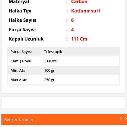
Materyal
:
Carbon
Halka Tipi
:
Katlanır surf
Halka Sayısı
:
6
Parça Sayısı
:
4
Kapalı Uzunluk
:
111 Cm
Parça Sayısı
Teleskopik
Kamış Boyu
3.60 mt
Min. Atar
100 gr
Max Atar
250 gr
Benzer Ürünler