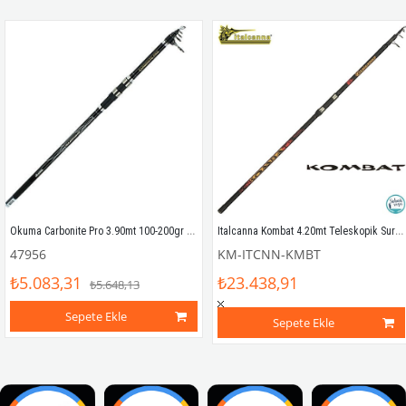
Okuma Carbonite Pro 3.90mt 100-200gr Teleskopik Surf Kamış 
Italcanna Kombat 4.20mt Teleskopik Surf Olta Kamışı
47956
KM-ITCNN-KMBT
₺5.083,31
₺23.438,91
₺5.648,13
Sepete Ekle
Sepete Ekle