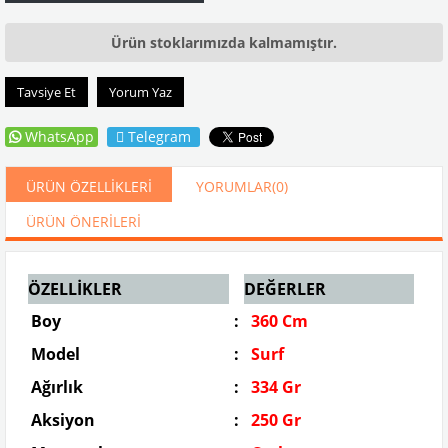
Ürün stoklarımızda kalmamıştır.
Tavsiye Et
Yorum Yaz
WhatsApp
Telegram
ÜRÜN ÖZELLIKLERI
YORUMLAR
(0)
ÜRÜN ÖNERILERI
ÖZELLİKLER
DEĞERLER
Boy
:
360 Cm
Model
:
Surf
Ağırlık
:
334 Gr
Aksiyon
:
250 Gr