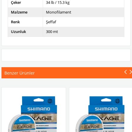
Çeker
34 lb / 15.3 kg
Malzeme
Monofilament
Renk
Şeffaf
Uzunluk
300 mt
Benzer Ürünler