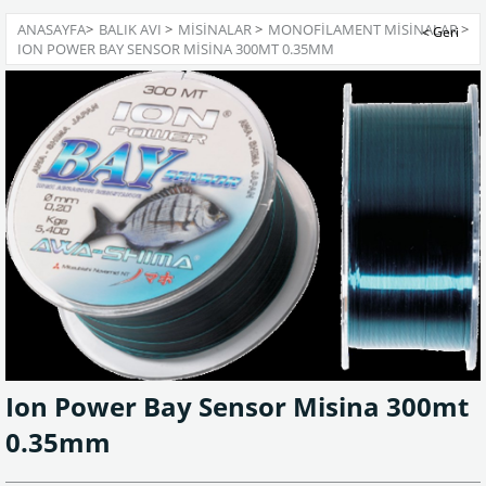
ANASAYFA
>
BALIK AVI
>
MISINALAR
>
MONOFILAMENT MISINALAR
>
ION POWER BAY SENSOR MISINA 300MT 0.35MM
Ion Power Bay Sensor Misina 300mt
0.35mm