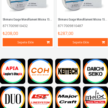
Shimano Exage Monofilament Misina 150mt 0.18mm 2.90kg
Shimano Exage Monofilament Misina 150mt 0.35mm 10.40kg
8717009810432
8717009810487
₺208,00
₺287,00
Sepete Ekle
Sepete Ekle