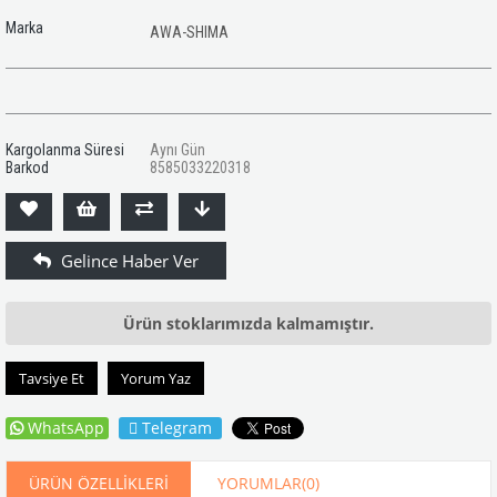
Marka
AWA-SHIMA
Kargolanma Süresi
Aynı Gün
Barkod
8585033220318
Ürün stoklarımızda kalmamıştır.
Tavsiye Et
Yorum Yaz
WhatsApp
Telegram
ÜRÜN ÖZELLIKLERI
YORUMLAR
(0)