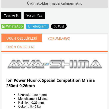
Ürün stoklarımızda kalmamıştır.
Tavsiye Et
Yorum Yaz
WhatsApp
Telegram
ÜRÜN ÖZELLIKLERI
YORUMLAR
(0)
ÜRÜN ÖNERILERI
Ion Power Fluor-X Special Competition Misina
250mt 0.26mm
Uzunluk : 250 metre
Monofilament Misina
Kalınlık : 0.26 mm
Çekeri : 8.45 kg