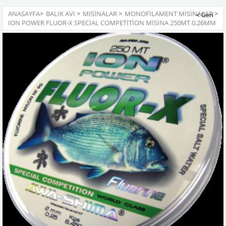
ANASAYFA
>
BALIK AVI
>
MISINALAR
>
MONOFILAMENT MISINALAR
>
ION POWER FLUOR-X SPECIAL COMPETITION MISINA 250MT 0.26MM