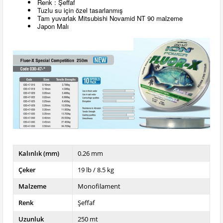
Renk : Şeffaf
Tuzlu su için özel tasarlanmış
Tam yuvarlak Mitsubishi Novamid NT 90 malzeme
Japon Malı
Kalınlık (mm)
0.26 mm
Çeker
19 lb / 8.5 kg
Malzeme
Monofilament
Renk
Şeffaf
Uzunluk
250 mt