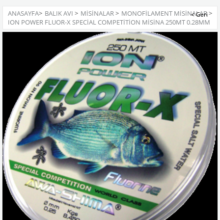
ANASAYFA
>
BALIK AVI
>
MISINALAR
>
MONOFILAMENT MISINALAR
>
ION POWER FLUOR-X SPECIAL COMPETITION MISINA 250MT 0.28MM