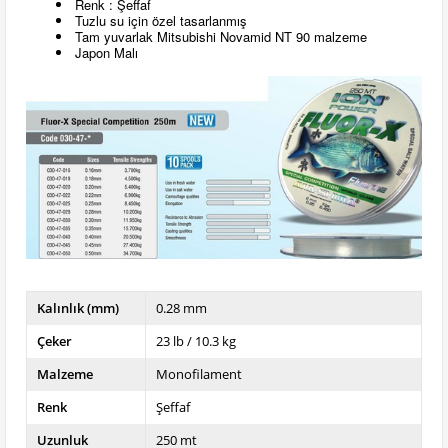
Renk : Şeffaf
Tuzlu su için özel tasarlanmış
Tam yuvarlak Mitsubishi Novamid NT 90 malzeme
Japon Malı
Kalınlık (mm)
0.28 mm
Çeker
23 lb / 10.3 kg
Malzeme
Monofilament
Renk
Şeffaf
Uzunluk
250 mt