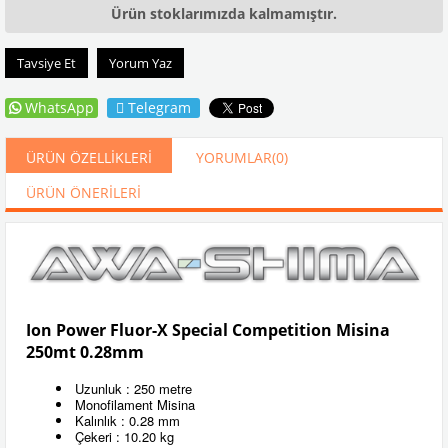
Ürün stoklarımızda kalmamıştır.
Tavsiye Et
Yorum Yaz
WhatsApp
Telegram
ÜRÜN ÖZELLIKLERI
YORUMLAR
(0)
ÜRÜN ÖNERILERI
Ion Power Fluor-X Special Competition Misina
250mt 0.28mm
Uzunluk : 250 metre
Monofilament Misina
Kalınlık : 0.28 mm
Çekeri : 10.20 kg