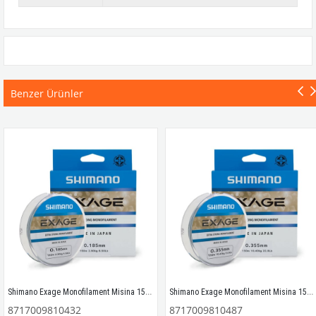
Benzer Ürünler
Shimano Exage Monofilament Misina 150mt 0.18mm 2.90kg
Shimano Exage Monofilament Misina 150mt 0.35mm 10.40kg
8717009810432
8717009810487