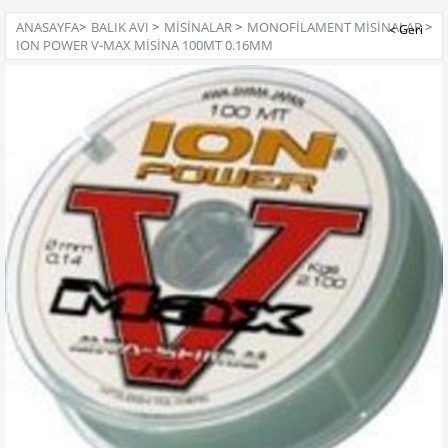
ANASAYFA
>
BALIK AVI
>
MISINALAR
>
MONOFILAMENT MISINALAR
>
ION POWER V-MAX MISINA 100MT 0.16MM