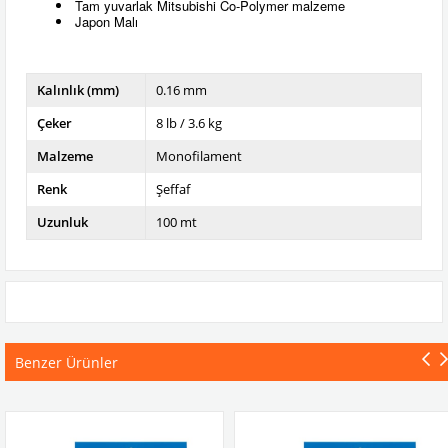
Tam yuvarlak Mitsubishi Co-Polymer malzeme
Japon Malı
Kalınlık (mm)
0.16 mm
Çeker
8 lb / 3.6 kg
Malzeme
Monofilament
Renk
Şeffaf
Uzunluk
100 mt
Benzer Ürünler