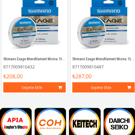
Shimano Exage Monofilament Misina 150mt 0.18mm 2.90kg
Shimano Exage Monofilament Misina 150mt 0.35mm 10.40kg
8717009810432
8717009810487
₺208,00
₺287,00
Sepete Ekle
Sepete Ekle