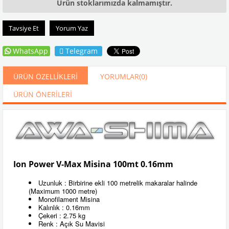
Ürün stoklarımızda kalmamıştır.
Tavsiye Et
Yorum Yaz
WhatsApp
Telegram
ÜRÜN ÖZELLIKLERI
YORUMLAR
(0)
ÜRÜN ÖNERILERI
Ion Power V-Max Misina 100mt 0.16mm
Uzunluk : Birbirine ekli 100 metrelik makaralar halinde
(Maximum 1000 metre)
Monofilament Misina
Kalınlık : 0.16mm
Çekeri : 2.75 kg
Renk : Açık Su Mavisi