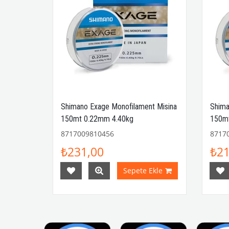
t Misina
Shimano Exage Monofilament Misina
Shima
150mt 0.22mm 4.40kg
150m
8717009810456
8717
₺231,00
₺21
Ekle
Sepete Ekle