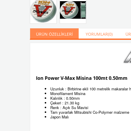
ÜRÜN ÖZELLIKLERI
YORUMLAR
(0)
ÜR
Ion Power V-Max Misina 100mt 0.50mm
Uzunluk : Birbirine ekli 100 metrelik makarala
Monofilament Misina
Kalınlık : 0.50mm
Çekeri : 21.30 kg
Renk : Açık Su Mavisi
Tam yuvarlak Mitsubishi Co-Polymer malzeme
Japon Malı