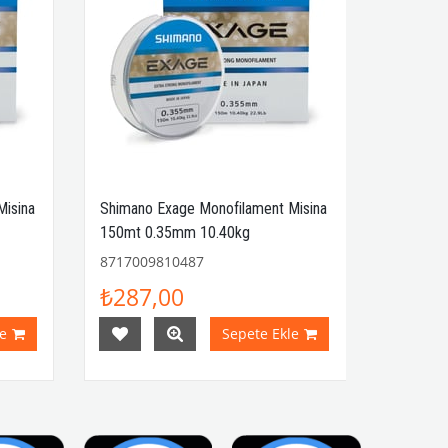
Misina
Shimano Exage Monofilament Misina
150mt 0.35mm 10.40kg
8717009810487
₺287,00
e
Sepete Ekle