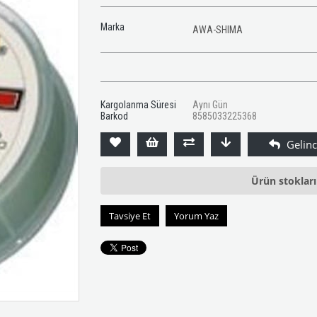
Marka
AWA-SHIMA
Kargolanma Süresi
Aynı Gün
Barkod
8585033225368
Ürün stoklar
Tavsiye Et
Yorum Yaz