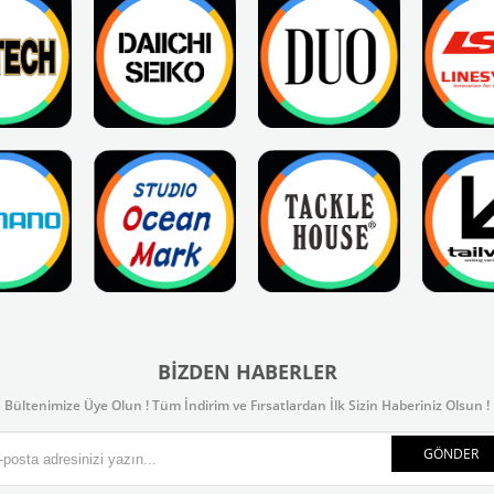
BIZDEN HABERLER
Bültenimize Üye Olun ! Tüm İndirim ve Fırsatlardan İlk Sizin Haberiniz Olsun !
GÖNDER