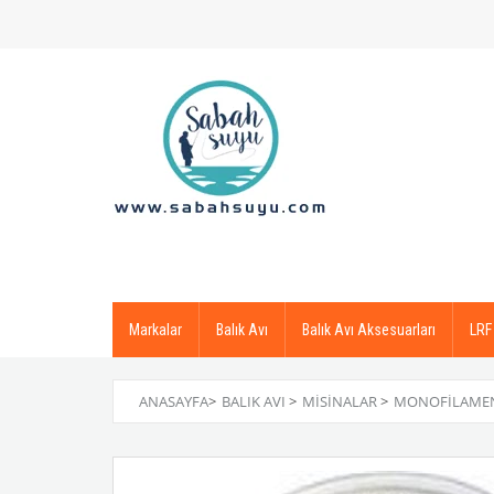
Markalar
Balık Avı
Balık Avı Aksesuarları
LRF
ANASAYFA
>
BALIK AVI
>
MISINALAR
>
MONOFILAMEN