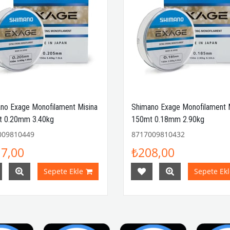
no Exage Monofilament Misina
Shimano Exage Monofilament 
t 0.20mm 3.40kg
150mt 0.18mm 2.90kg
009810449
8717009810432
7,00
₺208,00
Sepete Ekle
Sepete Ekl