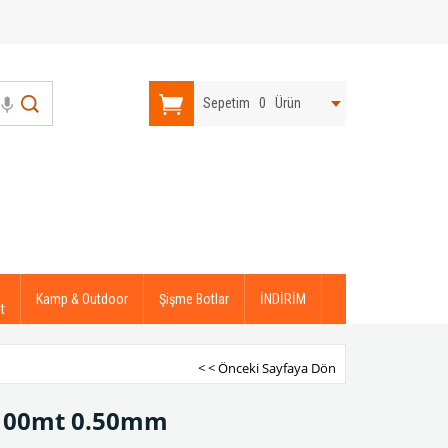
Sepetim
0
Ürün
Kamp & Outdoor
Şişme Botlar
İNDİRİM
t
< < Önceki Sayfaya Dön
 100mt 0.50mm