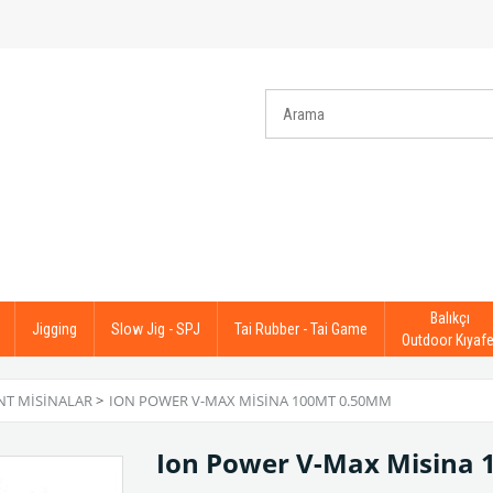
Balıkçı
Jigging
Slow Jig - SPJ
Tai Rubber - Tai Game
Outdoor Kıyafe
T MISINALAR
>
ION POWER V-MAX MISINA 100MT 0.50MM
Ion Power V-Max Misina