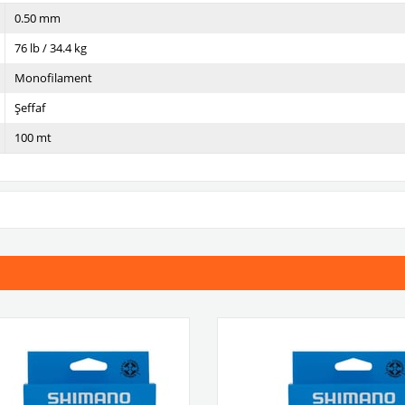
0.50 mm
76 lb / 34.4 kg
Monofilament
Şeffaf
100 mt