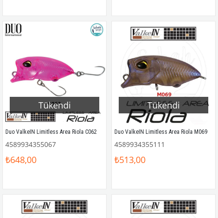
Tükendi
Tükendi
Duo ValkeIN Limitless Area Riola C062
Duo ValkeIN Limitless Area Riola M069
4589934355067
4589934355111
₺648,00
₺513,00