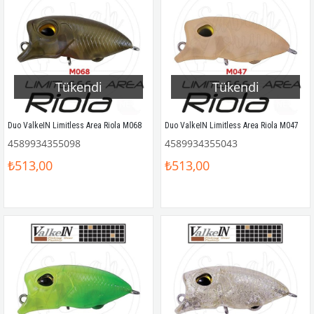
Tükendi
Tükendi
Duo ValkeIN Limitless Area Riola M068
Duo ValkeIN Limitless Area Riola M047
4589934355098
4589934355043
₺513,00
₺513,00