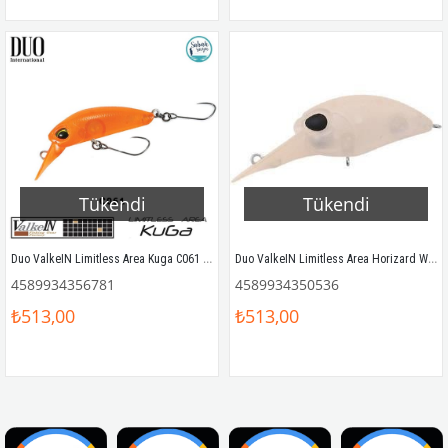
Tükendi
Tükendi
Duo ValkeIN Limitless Area Kuga C061 Full Orange
Duo ValkeIN Limitless Area Horizard Wi M027 Mat Pink Glow
4589934356781
4589934350536
₺513,00
₺513,00