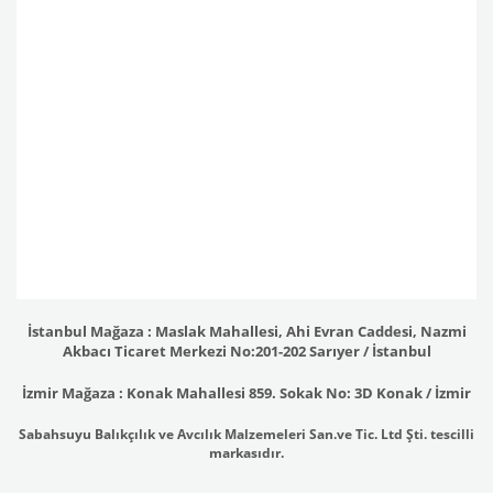
İstanbul Mağaza : Maslak Mahallesi, Ahi Evran Caddesi, Nazmi
Akbacı Ticaret Merkezi No:201-202 Sarıyer / İstanbul
İzmir Mağaza : Konak Mahallesi 859. Sokak No: 3D Konak / İzmir
Sabahsuyu Balıkçılık ve Avcılık Malzemeleri San.ve Tic. Ltd Şti. tescilli
markasıdır.