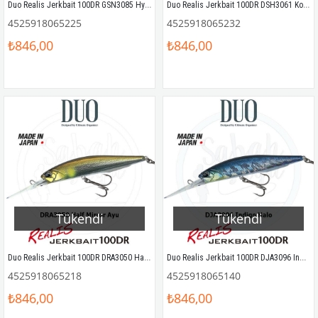
Duo Realis Jerkbait 100DR GSN3085 Hypnotic
Duo Realis Jerkbait 100DR DSH3061 Komochi Wakasagi
4525918065225
4525918065232
₺846,00
₺846,00
Tükendi
Tükendi
Duo Realis Jerkbait 100DR DRA3050 Half Mirror Ayu
Duo Realis Jerkbait 100DR DJA3096 Indigo Halo
4525918065218
4525918065140
₺846,00
₺846,00