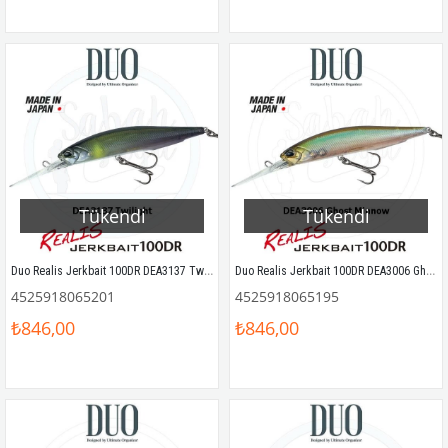
Tükendi
Tükendi
Duo Realis Jerkbait 100DR DEA3137 Twilight
Duo Realis Jerkbait 100DR DEA3006 Ghost Minnow
4525918065201
4525918065195
₺846,00
₺846,00