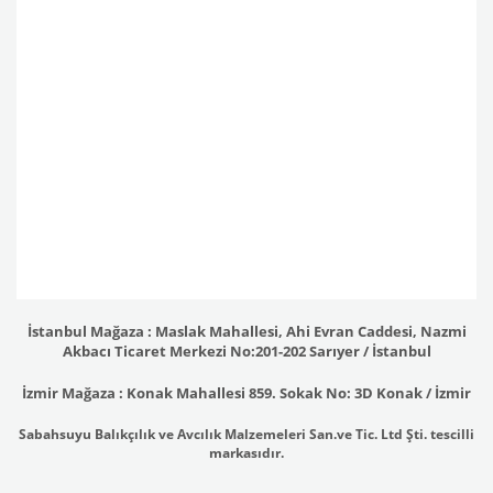
İstanbul Mağaza : Maslak Mahallesi, Ahi Evran Caddesi, Nazmi
Akbacı Ticaret Merkezi No:201-202 Sarıyer / İstanbul
İzmir Mağaza : Konak Mahallesi 859. Sokak No: 3D Konak / İzmir
Sabahsuyu Balıkçılık ve Avcılık Malzemeleri San.ve Tic. Ltd Şti. tescilli
markasıdır.