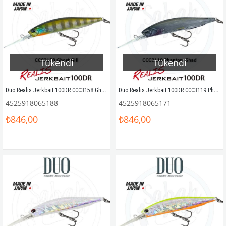
Tükendi
Tükendi
Duo Realis Jerkbait 100DR CCC3158 Ghost Gill
Duo Realis Jerkbait 100DR CCC3119 Phantom Shad
4525918065188
4525918065171
₺846,00
₺846,00