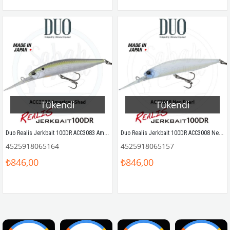
Tükendi
Tükendi
Duo Realis Jerkbait 100DR ACC3083 American Shad
Duo Realis Jerkbait 100DR ACC3008 Neo Pearl
4525918065164
4525918065157
₺846,00
₺846,00