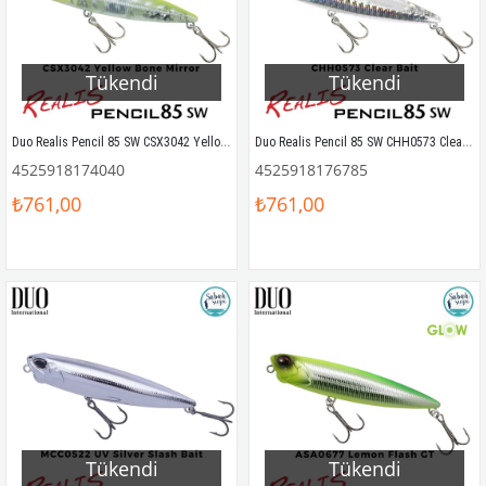
Tükendi
Tükendi
Duo Realis Pencil 85 SW CSX3042 Yellow Bone Mirror
Duo Realis Pencil 85 SW CHH0573 Clear Bait
4525918174040
4525918176785
₺761,00
₺761,00
Tükendi
Tükendi