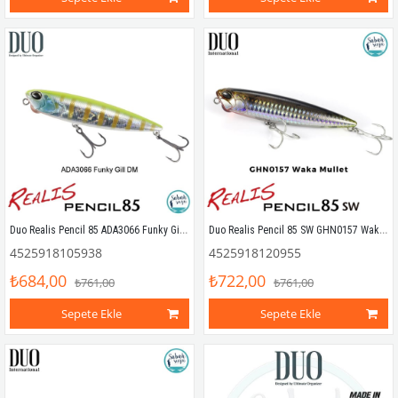
Duo Realis Pencil 85 ADA3066 Funky Gill DM
Duo Realis Pencil 85 SW GHN0157 Waka Mullet
4525918105938
4525918120955
₺684,00
₺722,00
₺761,00
₺761,00
Sepete Ekle
Sepete Ekle