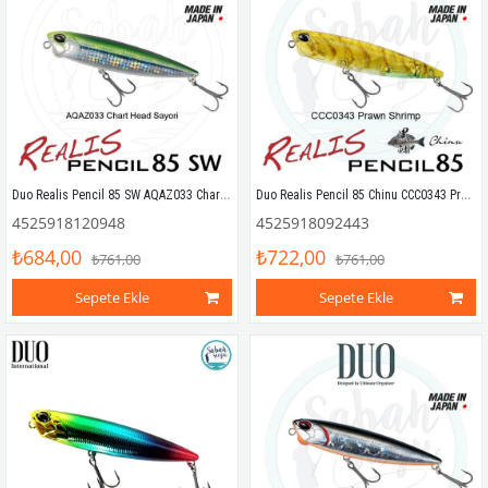
Duo Realis Pencil 85 SW AQAZ033 Chart Head Sayori
Duo Realis Pencil 85 Chinu CCC0343 Prawn Shrimp
4525918120948
4525918092443
₺684,00
₺722,00
₺761,00
₺761,00
Sepete Ekle
Sepete Ekle