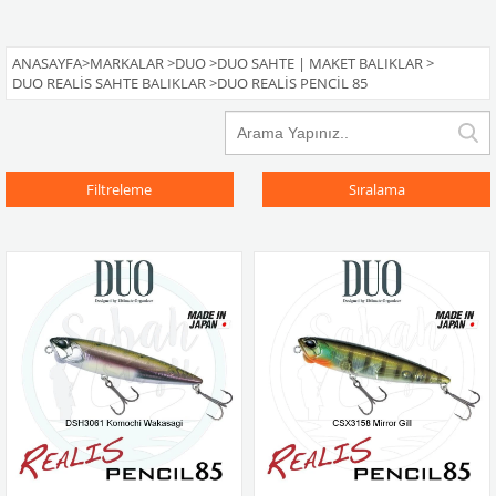
ANASAYFA
>
MARKALAR
>
DUO
>
DUO SAHTE | MAKET BALIKLAR
>
DUO REALIS SAHTE BALIKLAR
>
DUO REALIS PENCIL 85
Filtreleme
Sıralama