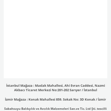
İstanbul Mağaza : Maslak Mahallesi, Ahi Evran Caddesi, Nazmi
Akbacı Ticaret Merkezi No:201-202 Sarıyer / İstanbul
İzmir Mağaza : Konak Mahallesi 859. Sokak No: 3D Konak / İzmir
Sabahsuyu Balıkçılık ve Avcılık Malzemeleri San.ve Tic. Ltd Şti. tescilli