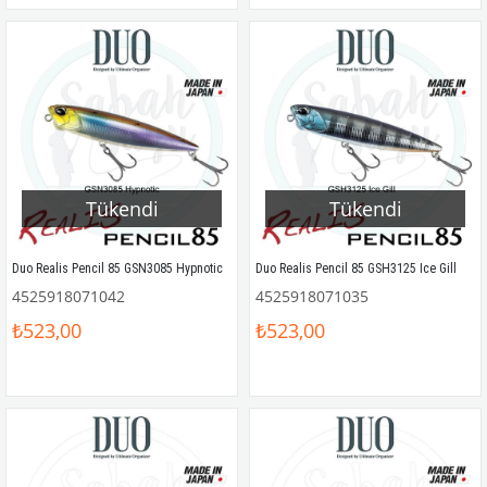
Tükendi
Tükendi
Duo Realis Pencil 85 GSN3085 Hypnotic
Duo Realis Pencil 85 GSH3125 Ice Gill
4525918071042
4525918071035
₺523,00
₺523,00