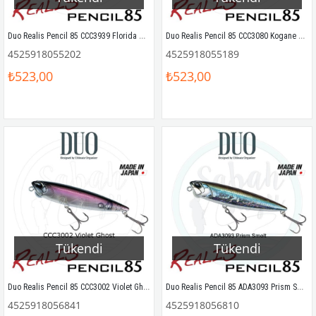
Duo Realis Pencil 85 CCC3939 Florida Mirror
Duo Realis Pencil 85 CCC3080 Kogane Ayu
4525918055202
4525918055189
₺523,00
₺523,00
Tükendi
Tükendi
Duo Realis Pencil 85 CCC3002 Violet Ghost
Duo Realis Pencil 85 ADA3093 Prism Smelt
4525918056841
4525918056810