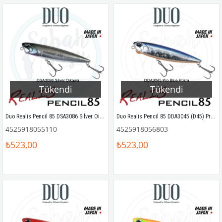
Tükendi
Tükendi
Duo Realis Pencil 85 DSA3086 Silver Oikawa
Duo Realis Pencil 85 DDA3045 (D45) Pro Blue Prism
4525918055110
4525918056803
₺523,00
₺523,00