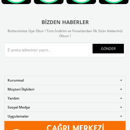
BIZDEN HABERLER
Bültenimize Üye Olun ! Tüm İndirim ve Fırsatlardan İlk Sizin Haberiniz
Olsun !
GÖNDER
Kurumsal
Müşteri İlişkileri
Yardım
Sosyal Medya
Uygulamalar