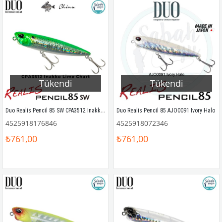
Tükendi
Tükendi
Duo Realis Pencil 85 SW CPA3512 Inakko Lime Chart
Duo Realis Pencil 85 AJO0091 Ivory Halo
4525918176846
4525918072346
₺761,00
₺761,00