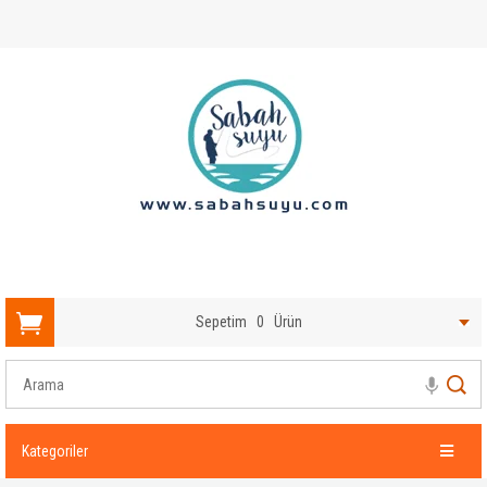
Sepetim
0
Ürün
Kategoriler