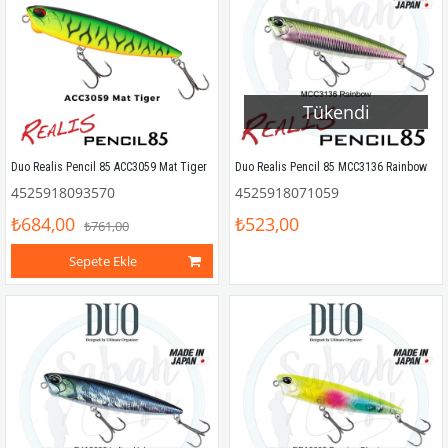
Tükendi
Duo Realis Pencil 85 ACC3059 Mat Tiger
Duo Realis Pencil 85 MCC3136 Rainbow
4525918093570
4525918071059
₺684,00
₺523,00
₺761,00
Sepete Ekle