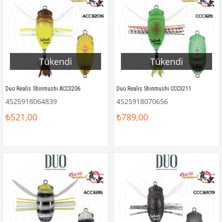
Tükendi
Tükendi
Duo Realis Shinmushi ACC3206
Duo Realis Shinmushi CCC3211
4525918064839
4525918070656
₺521,00
₺789,00